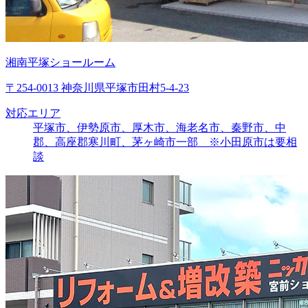
湘南平塚ショールーム
〒254-0013 神奈川県平塚市田村5-4-23
対応エリア
平塚市、伊勢原市、厚木市、海老名市、秦野市、中
郡、高座郡寒川町、茅ヶ崎市一部 ※小田原市は要相
談