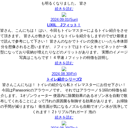
も明るくなりました。 皆さ
続きを読む
2024.09.01
(Sun)
LIXIL Jフィット！
皆さん、こんにちは！ はい、今回もトイレマスターによるトイレ紹介をさせ
て頂きます。 皆さんが飽きないようなトイレを紹介をしますのでぜひ最後ま
で読んで参考にして下さい！ 皆さんのなかでトイレの交換といったら本体部
分を想像されると思いますが、Ｊフィットではトイレとキャビネットが一体
型になっており収納が増えたりなどのメリットがあります。 実際のイメージ
写真はこちらです！ 4 早速Ｊフィットの特徴を説明し
続きを読む
2024.08.30
(Fri)
トイレ紹介シリーズ2
皆さんこんにちは！ トイレの紹介なら私トイレマスターにお任せ下さい！
今回はPanasonicのアラウーノです。 それではアラウーノＳ160の特徴を紹
介します。 1オゾンウォーター 便器内に除菌効果のあるオゾン水を自動で散
布してくれることによって汚れの原因菌を制御する効果があります。 お掃除
の手間が減りますね！ 衛生面が気になるノズルも自動でオゾン水が洗浄して
くれます！ 2トリプル汚れガード 泡の
続きを読む