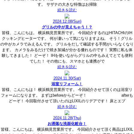
す。 サザナの大きな特徴はお掃除
続きを読む
2024.12.08
(Sun)
グリルの中が見えちゃう！？
皆様、こんにちは。 横浜鶴見営業所です。 今回紹介するのはHITACHIのIH
クッキングヒーターです。 何が凄いって気になりますよね。 そう！グリル
の中がカメラでみえるんです。 グリルをだして確認する手間がいらなくなり
ます。 カメラをみるだけで焼き加減が分かる優れものです！ 実際に私も体
験してきました！ どーぞ！ IHを使いながらグリルの中もみえてとても便利
でした！ その他にも、スマホとも連携がで
続きを読む
2024.11.30
(Sat)
浴室リフォーム！
皆様、こんにちは！ 横浜鶴見営業所です。 今回紹介させて頂くのは浴室リ
フォームになります。 まずはbeforeからどーぞ！ afterも
どーぞ！ 今回取付させて頂いたのはLIXILのリデアです！ 床とエプ
続きを読む
2024.11.28
(Thu)
お洒落な洗面化粧台！
皆様、こんにちは。 横浜鶴見営業所です。 今回紹介させて頂く商品はLIXIL