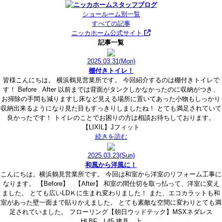
ショールーム別一覧
すべての記事
ニッカホーム公式サイト
記事一覧
2025.03.31
(Mon)
棚付きトイレ！
皆様こんにちは。 横浜鶴見営業所です。 今回紹介するのは棚付きトイレで
す！ Before After 以前までは背面がタンクしかなかったのに収納がつき、
お掃除の手間も減りますし床など見える場所に置いてあった小物もしっかり
収納出来るようになり見た目もすっきりしましたね！ とても満足されていて
良かったです！ トイレのことでお困りの方は相談お待ちしております。
【LIXIL】Jフィット
続きを読む
2025.03.23
(Sun)
和風から洋風に！
こんにちは。横浜鶴見営業所です。 今回は和室から洋室のリフォーム工事に
なります。 【Before】 【After】 和室の間仕切を取っ払って、洋室に変え
ました。 とても広いLDＫに生まれ変わりました！ また、エコカラットも和
室があった壁一面まで貼りかえました。 とても素敵な空間に変わりとても満
足されていました。 フローリング【朝日ウッドテック】MSXネダレス
HLBF L45 建具、上