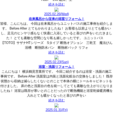
続きを読む
2025.02.26
(Wed)
在来風呂から従来の浴室リフォーム！
皆様、こんにちは。 今回は在来風呂からユニットバスの施工事例を紹介しま
す。 Before After とてもかわりましたね！ お客様も以前よりとても暖かい
し、足元のヒンヤリ感もなく快適に入浴していると喜びの声をいただきまし
た！ とても素敵な空間になり私も嬉しかったです。 ユニットバス
【TOTO】サザナHTシリーズ Sタイプ 断熱オプション 三乾王 魔法びん
浴槽 断熱防水パン 断熱材パック リフォ
続きを読む
2025.02.23
(Sun)
浴室・洗面リフォーム！
こんにちは！ 横浜鶴見営業所です。 今回ご紹介するのは浴室・洗面の施工
事例です。 Before After 洗面室は内装と洗面化粧台の交換をしました！ 既存
状態から収納は減らしたくないとのことで本体の横にトールキャビネットを
付けました。 床の色と洗面台の色を統一してとても素敵な仕上がりになりま
したね！ 浴室は既存が寒いとのことだったので断熱機能と浴室乾燥暖房機を
入れとても暖かくなったと喜びの声をい
続きを読む
2025.01.31
(Fri)