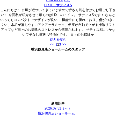
2024.08.29
(Thu)
LIXIL サティスS
こんにちは！ 台風が近づいてきていますので皆さん気を付けてお過ごし下さ
い！ 今回私が紹介させて頂くのはLIXILのトイレ。 サティスSです！ なんと
いってもコンパクトでデザインが良い！ 機能性にも優れており、傷がつきに
くい、水垢が落ちやすいアクアセラミック、便座が自動で上がる掃除リフト
アップなど日々のお掃除のストレスから解消されます。 サティスSにしかな
いフチなし形状も特徴的です。 日々のお掃除か
続きを読む
<<
1
2
3
>>
横浜鶴見店ショールームのスタッフ
新着記事
2026.07.31
（Fri）
横浜鶴見店ショールーム