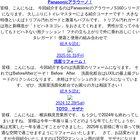
Panasonicアラウーノ！
皆様、こんにちは。 今回紹介するのはPanasonicのアラウーノS160シリーズ
になります。 久しぶりにトイレマスターによる紹介コーナーです！ 大きな
特徴といえばトリプル汚れガードと激落ちバブルです。 トリプル汚れガード
は泡と新構造が「トビハネヨゴレ」をおさえてくれます。 男性が立って小を
してもトビハネない泡クッション！ フチの立ち上がりで外に垂れ出しにくい
タレガード！ 便器と便座の組み合わせで
続きを読む
2025.01.31
(Fri)
洗面リフォーム！
皆様、こんにちは。 今回紹介するのは洗面室のリフォームになります。 そ
れではBeforeAfterどーぞ！ Before After 洗面化粧台はLIXILの最上級グレ
ードのリクシルになります。 水栓はナビッシュのタッチレスになっていま
す。 ぜひ、洗面室洗面化粧台でお困りの方は相談下さい！
続きを読む
2024.12.28
(Sat)
TOTO サザナ
皆様、こんにちは。 横浜鶴見営業所です。 もう少しで2024年も終わってし
まいますね。 皆様は今年一年振り返ってどのような年でしたでしょうか。
私は充実した一年を過ごすことができました。 2025年も皆様に寄り添って快
適な空間で過ごせますようにリフォームいたします。 さて、お話変わりま
すが今回紹介いたしますのはTOTOマンション用の浴室、サザナになりま