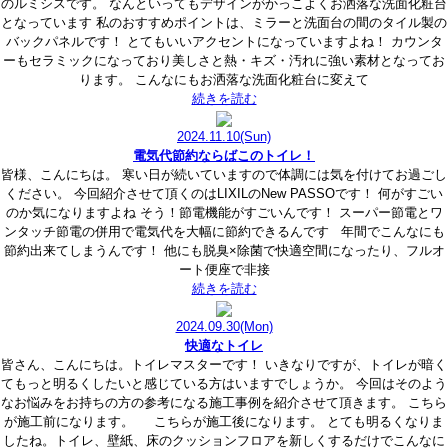
のルミシスです。 なんといってもデザインがかっこよくお洒落な洗面化粧台
となっています 私のおすすめポイントは、ミラーと洗面台の間のタイル製の
バックパネルです！ とてもいいアクセントになっていますよね！ カウンタ
ーもセラミックになっており美しさと熱・キズ・汚れに強い素材となってお
ります。 こんなにもお洒落な洗面化粧台に変えて
続きを読む
2024.11.10
(Sun)
電気代節約ならばこのトイレ！
皆様、こんにちは。 寒い日が続いていますので体調には気を付けてお過ごし
ください。 今回紹介させて頂くのはLIXILのNew PASSOです！ 何がすごい
のか気になりますよね そう！節電機能がすごいんです！ スーパー節電とワ
ンタッチ節電の併用で電気代を大幅に節約できるんです 年間でこんなにも
節約出来てしまうんです！ 他にも脱臭×除菌で快適空間になったり、フルオ
ート便座で非接
続きを読む
2024.09.30
(Mon)
快適なトイレ
皆さん、こんにちは。トイレマスターです！ いきなりですが、トイレが暗く
てもっと明るくしたいと感じている方はいますでしょうか。 今回はそのよう
なお悩みをお持ちの方の参考になる施工事例を紹介させて頂きます。 こちら
が施工前になります。 こちらが施工後になります。 とても明るくなりま
したね。トイレ、壁紙、床のクッションフロアを新しくするだけでこんなに