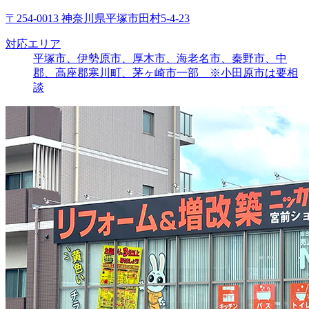
〒254-0013 神奈川県平塚市田村5-4-23
対応エリア
平塚市、伊勢原市、厚木市、海老名市、秦野市、中
郡、高座郡寒川町、茅ヶ崎市一部 ※小田原市は要相
談