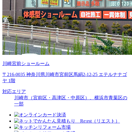
川崎宮前ショールーム
〒216-0035 神奈川県川崎市宮前区馬絹2-12-25 エテルナナゴ
ヤ 1階
対応エリア
川崎市（宮前区・高津区・中原区）、横浜市青葉区の
一部