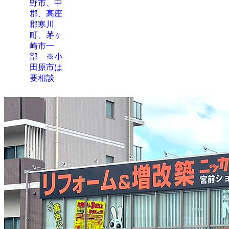
野市、中
郡、高座
郡寒川
町、茅ヶ
崎市一
部 ※小
田原市は
要相談