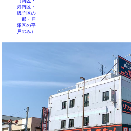
（南区・
港南区・
磯子区の
一部・戸
塚区の平
戸のみ）