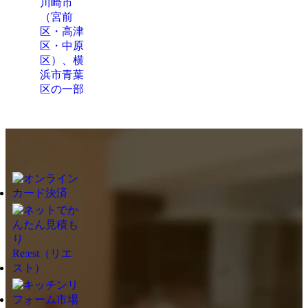
川崎市
（宮前
区・高津
区・中原
区）、横
浜市青葉
区の一部