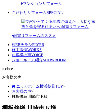
マンションリフォーム
こだわりリフォーム
SPECIAL
耐震リフォームのススメ
WEBチラシ
FLYER
施工事例
WORKS
お客様の声
VOICE
ショールーム紹介
SHOWROOM
× close
お客様の声
ニッカホーム横浜鶴見TOP
>
お客様の声
>
棚板修繕 川崎市 K様
棚板修繕 川崎市 K様