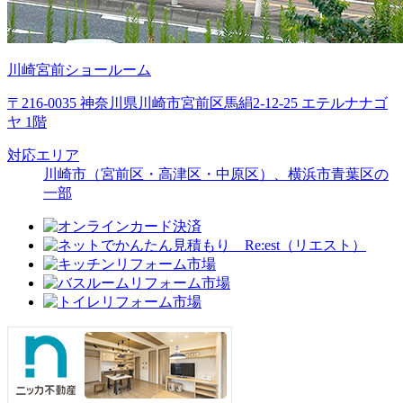
川崎宮前ショールーム
〒216-0035 神奈川県川崎市宮前区馬絹2-12-25 エテルナナゴ
ヤ 1階
対応エリア
川崎市（宮前区・高津区・中原区）、横浜市青葉区の
一部