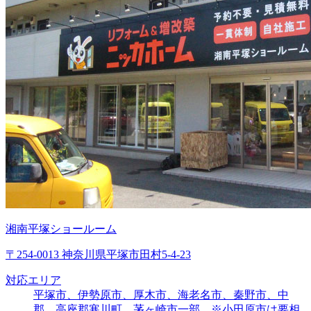
湘南平塚ショールーム
〒254-0013 神奈川県平塚市田村5-4-23
対応エリア
平塚市、伊勢原市、厚木市、海老名市、秦野市、中
郡、高座郡寒川町、茅ヶ崎市一部 ※小田原市は要相