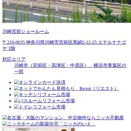
川崎宮前ショールーム
〒216-0035 神奈川県川崎市宮前区馬絹2-12-25 エテルナナゴ
ヤ 1階
対応エリア
川崎市（宮前区・高津区・中原区）、横浜市青葉区の
一部