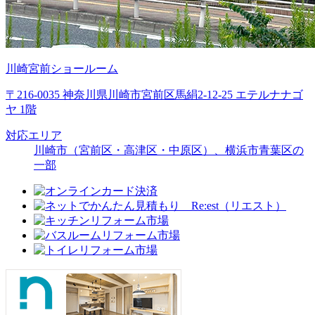
川崎宮前ショールーム
〒216-0035 神奈川県川崎市宮前区馬絹2-12-25 エテルナナゴ
ヤ 1階
対応エリア
川崎市（宮前区・高津区・中原区）、横浜市青葉区の
一部