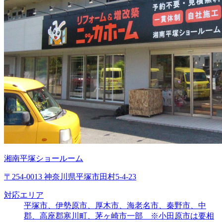
湘南平塚ショールーム
〒254-0013 神奈川県平塚市田村5-4-23
対応エリア
平塚市、伊勢原市、厚木市、海老名市、秦野市、中
郡、高座郡寒川町、茅ヶ崎市一部 ※小田原市は要相