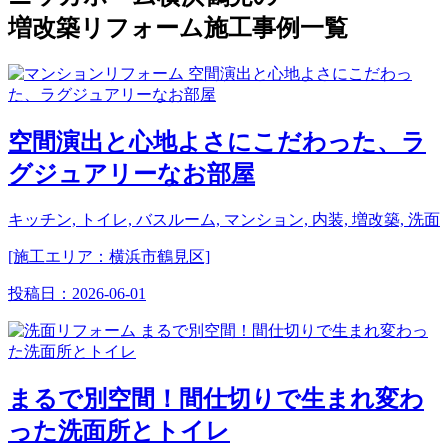
増改築リフォーム施工事例一覧
空間演出と心地よさにこだわった、ラ
グジュアリーなお部屋
キッチン, トイレ, バスルーム, マンション, 内装, 増改築, 洗面
[施工エリア：横浜市鶴見区]
投稿日：
2026-06-01
まるで別空間！間仕切りで生まれ変わ
った洗面所とトイレ