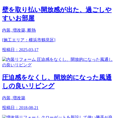
壁を取り払い開放感が出た、過ごしや
すいお部屋
内装, 増改築, 断熱
[施工エリア：横浜市鶴見区]
投稿日：
2025-03-17
圧迫感をなくし、開放的になった風通
しの良いリビング
内装, 増改築
投稿日：
2018-08-21