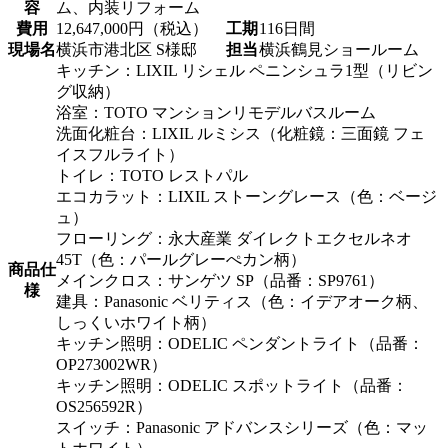
容
ム、内装リフォーム
費用
12,647,000円（税込）
工期
116日間
現場名
横浜市港北区 S様邸
担当
横浜鶴見ショールーム
キッチン：LIXIL リシェル ペニンシュラ1型（リビン
グ収納）
浴室：TOTO マンションリモデルバスルーム
洗面化粧台：LIXIL ルミシス（化粧鏡：三面鏡 フェ
イスフルライト）
トイレ：TOTO レストパル
エコカラット：LIXIL ストーングレース（色：ベージ
ュ）
フローリング：永大産業 ダイレクトエクセルネオ
45T（色：パールグレーぺカン柄）
商品仕
メインクロス：サンゲツ SP（品番：SP9761）
様
建具：Panasonic ベリティス（色：イデアオーク柄、
しっくいホワイト柄）
キッチン照明：ODELIC ペンダントライト（品番：
OP273002WR）
キッチン照明：ODELIC スポットライト（品番：
OS256592R）
スイッチ：Panasonic アドバンスシリーズ（色：マッ