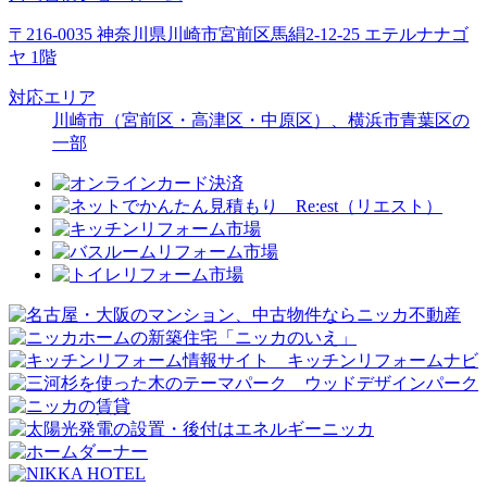
〒216-0035 神奈川県川崎市宮前区馬絹2-12-25 エテルナナゴ
ヤ 1階
対応エリア
川崎市（宮前区・高津区・中原区）、横浜市青葉区の
一部