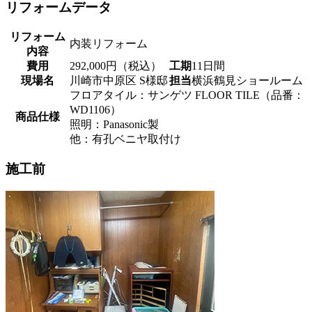
リフォームデータ
リフォーム
内装リフォーム
内容
費用
292,000円（税込）
工期
11日間
現場名
川崎市中原区 S様邸
担当
横浜鶴見ショールーム
フロアタイル：サンゲツ FLOOR TILE（品番：
WD1106）
商品仕様
照明：Panasonic製
他：有孔ベニヤ取付け
施工前