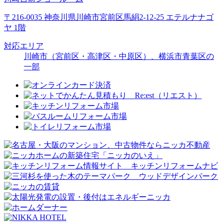
〒216-0035 神奈川県川崎市宮前区馬絹2-12-25 エテルナナゴ
ヤ 1階
対応エリア
川崎市（宮前区・高津区・中原区）、横浜市青葉区の
一部