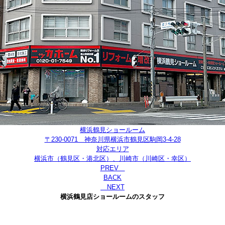
横浜鶴見ショールーム
〒230-0071 神奈川県横浜市鶴見区駒岡3-4-28
対応エリア
横浜市（鶴見区・港北区）、川崎市（川崎区・幸区）
PREV
BACK
NEXT
横浜鶴見店ショールームのスタッフ