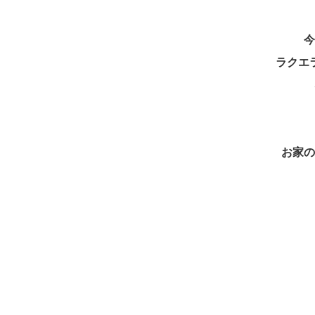
今
ラクエ
お家の