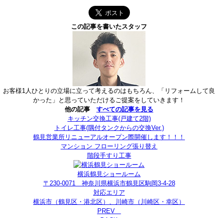
この記事を書いたスタッフ
お客様1人ひとりの立場に立って考えるのはもちろん、「リフォームして良
かった」と思っていただけるご提案をしていきます！
他の記事
すべての記事を見る
キッチン交換工事(戸建て2階)
トイレ工事(隅付タンクからの交換Ver.)
鶴見営業所リニューアルオープン際開催します！！！
マンション フローリング張り替え
階段手すり工事
横浜鶴見ショールーム
〒230-0071 神奈川県横浜市鶴見区駒岡3-4-28
対応エリア
横浜市（鶴見区・港北区）、川崎市（川崎区・幸区）
PREV